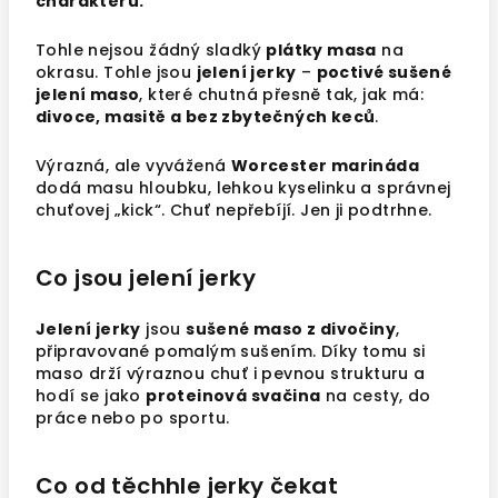
charakteru.
Tohle nejsou žádný sladký
plátky masa
na
okrasu. Tohle jsou
jelení jerky
–
poctivé sušené
jelení maso
, které chutná přesně tak, jak má:
divoce, masitě a bez zbytečných keců
.
Výrazná, ale vyvážená
Worcester marináda
dodá masu hloubku, lehkou kyselinku a správnej
chuťovej „kick“. Chuť nepřebíjí. Jen ji podtrhne.
Co jsou jelení jerky
Jelení jerky
jsou
sušené maso z divočiny
,
připravované pomalým sušením. Díky tomu si
maso drží výraznou chuť i pevnou strukturu a
hodí se jako
proteinová svačina
na cesty, do
práce nebo po sportu.
Co od těchhle jerky čekat