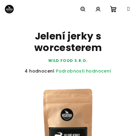
Přejít
na
obsah
Nákupn
Hledat
Přihlášení
Jelení jerky s
košík
worcesterem
WILD FOOD S.R.O.
Průměrné
4 hodnocení
Podrobnosti hodnocení
hodnocení
produktu
je
5,0
z
5
hvězdiček.