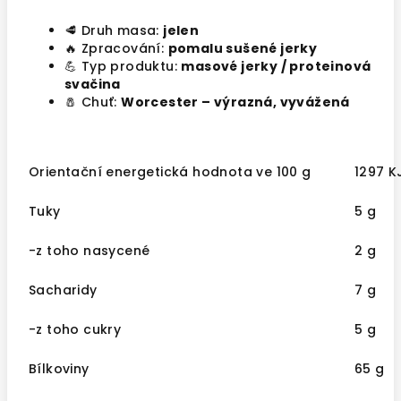
🥩 Druh masa:
jelen
🔥 Zpracování:
pomalu sušené jerky
💪 Typ produktu:
masové jerky / proteinová
svačina
🧂 Chuť:
Worcester – výrazná, vyvážená
Orientační energetická hodnota ve 100 g
1297 K
Tuky
5 g
-z toho nasycené
2 g
Sacharidy
7 g
-z toho cukry
5 g
Bílkoviny
65 g