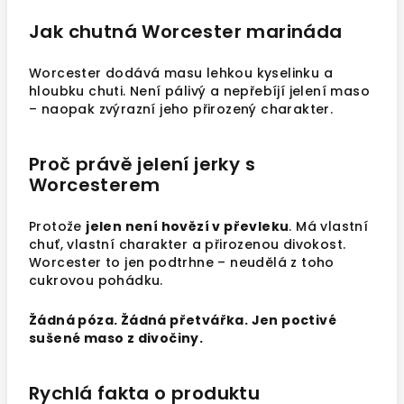
Jak chutná Worcester marináda
Worcester dodává masu lehkou kyselinku a
hloubku chuti. Není pálivý a nepřebíjí jelení maso
– naopak zvýrazní jeho přirozený charakter.
Proč právě jelení jerky s
Worcesterem
Protože
jelen není hovězí v převleku
. Má vlastní
chuť, vlastní charakter a přirozenou divokost.
Worcester to jen podtrhne – neudělá z toho
cukrovou pohádku.
Žádná póza. Žádná přetvářka. Jen poctivé
sušené maso z divočiny.
Rychlá fakta o produktu