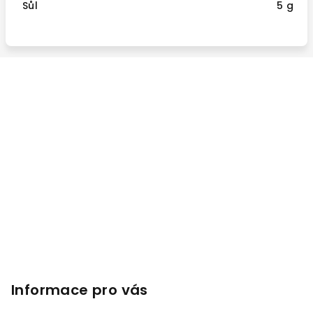
Sůl
5 g
Z
á
p
a
t
í
Informace pro vás