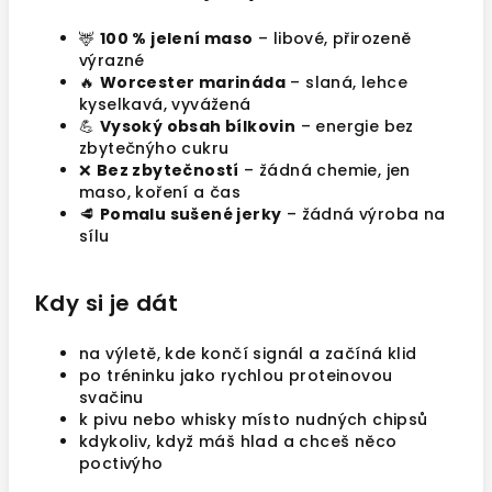
🦌
100 % jelení maso
– libové, přirozeně
výrazné
🔥
Worcester marináda
– slaná, lehce
kyselkavá, vyvážená
💪
Vysoký obsah bílkovin
– energie bez
zbytečnýho cukru
❌
Bez zbytečností
– žádná chemie, jen
maso, koření a čas
🥩
Pomalu sušené jerky
– žádná výroba na
sílu
Kdy si je dát
na výletě, kde končí signál a začíná klid
po tréninku jako rychlou proteinovou
svačinu
k pivu nebo whisky místo nudných chipsů
kdykoliv, když máš hlad a chceš něco
poctivýho