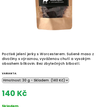
Poctivé jelení jerky s Worcesterem. Sušené maso z
divočiny s výraznou, vyváženou chutí a vysokým
obsahem bílkovin. Bez zbytečných blbostí.
VARIANTA:
140 Kč
Měrná
Skladem
cena: