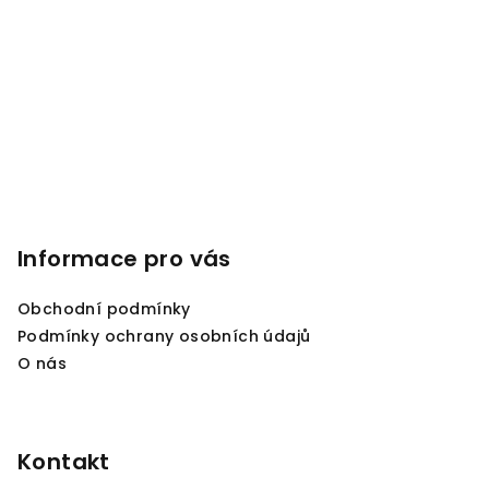
a
a
c
t
í
í
p
r
v
k
y
v
ý
Informace pro vás
p
i
s
Obchodní podmínky
u
Podmínky ochrany osobních údajů
O nás
Kontakt