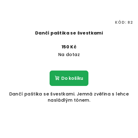
u
k
t
KÓD:
82
ů
Dančí paštika se švestkami
150 Kč
Na dotaz
Do košíku
Dančí paštika se švestkami. Jemná zvěřina s lehce
nasládlým tónem.