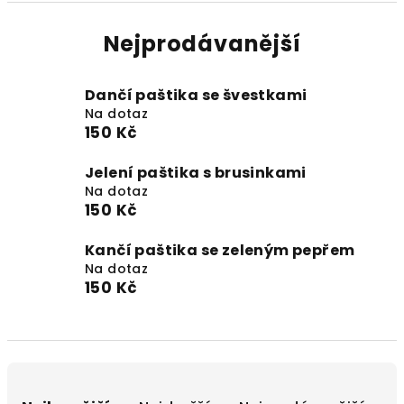
Nejprodávanější
Dančí paštika se švestkami
Na dotaz
150 Kč
Jelení paštika s brusinkami
Na dotaz
150 Kč
Kančí paštika se zeleným pepřem
Na dotaz
150 Kč
Ř