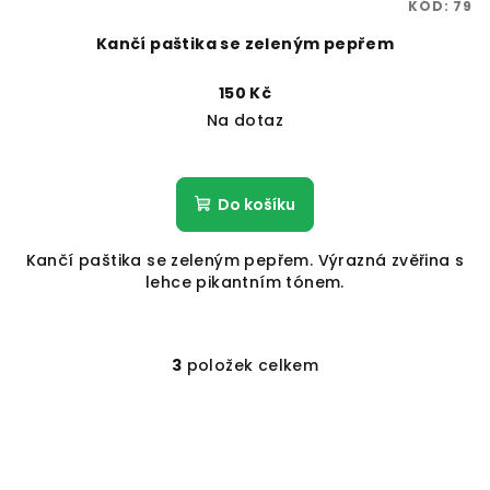
KÓD:
79
Kančí paštika se zeleným pepřem
150 Kč
Na dotaz
Do košíku
Kančí paštika se zeleným pepřem. Výrazná zvěřina s
lehce pikantním tónem.
3
položek celkem
O
v
Z
l
á
á
p
d